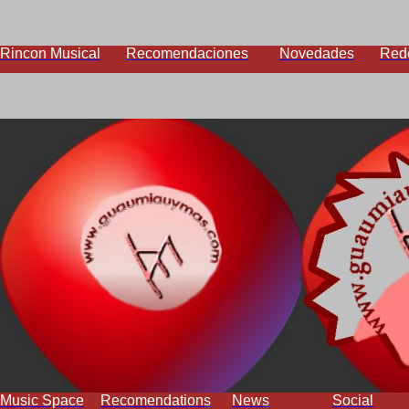
Rincon Musical
Recomendaciones
Novedades
Red
Music Space
Recomendations
News
Social