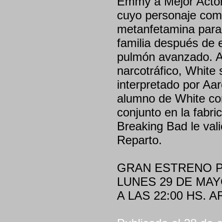
Emmy a Mejor Actor,
cuyo personaje comi
metanfetamina para 
familia después de 
pulmón avanzado. Al
narcotráfico, White
interpretado por Aa
alumno de White con
conjunto en la fabr
Breaking Bad le val
Reparto.
GRAN ESTRENO P
LUNES 29 DE MAY
A LAS 22:00 HS. 