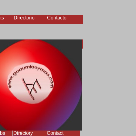
as
Directorio
Contacto
bs
Directory
Contact