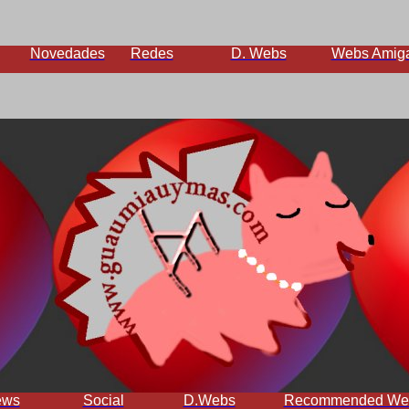
Novedades
Redes
D. Webs
Webs Amig
ews
Social
D.Webs
Recommended We