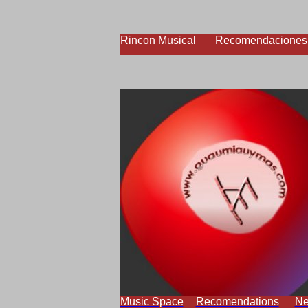
Rincon Musical
Recomendaciones
Music Space
Recomendations
N