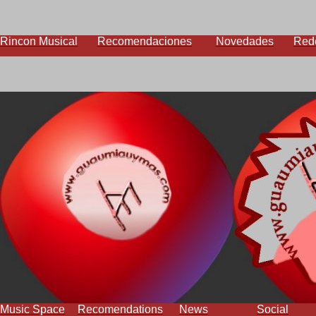
Rincon Musical
Recomendaciones
Novedades
Red
Music Space
Recomendations
News
Social