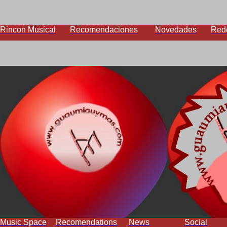
Rincon Musical
Recomendaciones
Novedades
Red
Music Space
Recomendations
News
Social